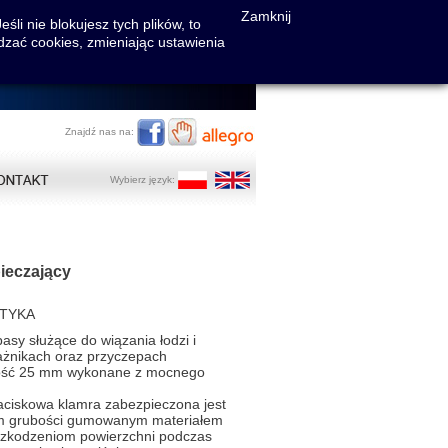
Zamknij
li nie blokujesz tych plików, to
dzać cookies, zmieniając ustawienia
Znajdź nas na:
Wybierz język:
ieczający
TYKA
pasy służące do wiązania łodzi i
ażnikach oraz przyczepach
kość 25 mm wykonane z mocnego
aciskowa klamra zabezpieczona jest
m grubości gumowanym materiałem
szkodzeniom powierzchni podczas