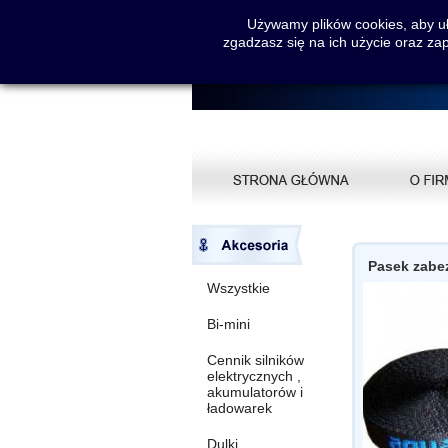
Używamy plików cookies, aby uła
zgadzasz się na ich użycie oraz za
Pasek zabe
Wszystkie
Bi-mini
Cennik silników
elektrycznych ,
akumulatorów i
ładowarek
Dulki