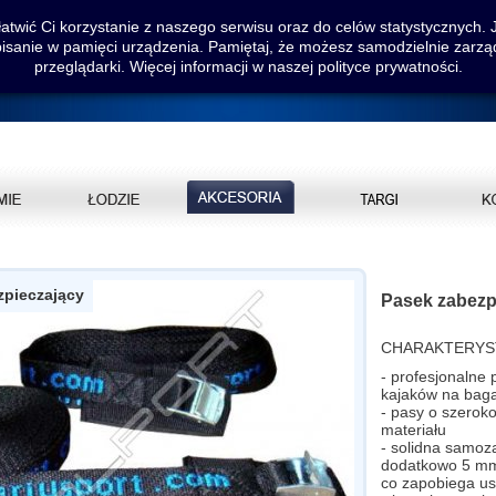
twić Ci korzystanie z naszego serwisu oraz do celów statystycznych. Jeś
pisanie w pamięci urządzenia. Pamiętaj, że możesz samodzielnie zarzą
przeglądarki. Więcej informacji w naszej polityce prywatności.
zpieczający
Pasek zabezp
CHARAKTERYS
- profesjonalne 
kajaków na bag
- pasy o szero
materiału
- solidna samoz
dodatkowo 5 m
co zapobiega u