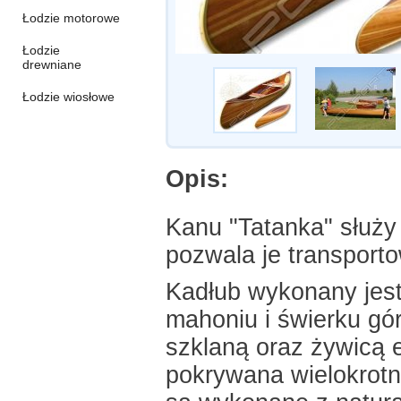
Łodzie motorowe
Łodzie
drewniane
Łodzie wiosłowe
Opis:
Kanu "Tatanka" służy 
pozwala je transpor
Kadłub wykonany jes
mahoniu i świerku gó
szklaną oraz żywicą
pokrywana wielokrotn