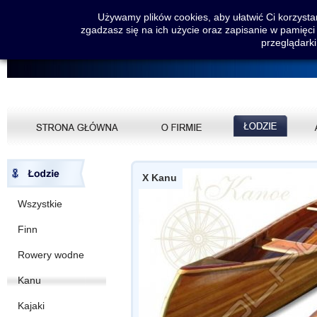
Używamy plików cookies, aby ułatwić Ci korzystan
zgadzasz się na ich użycie oraz zapisanie w pamięci
przeglądarki
X Kanu
Wszystkie
Finn
Rowery wodne
Kanu
Kajaki