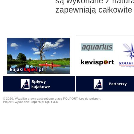
są wykonane z natur
zapewniają całkowite
© 2026. Wszelkie prawa zastrzeżone przez POLPORT. Łodzie polsport.
Projekt i wykonanie:
Inpero.pl Sp. z o.o.